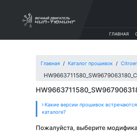
ГЛАВНАЯ
Главная
Каталог прошивок
Citroe
HW9663711580_SW967906318
Какие версии прошивок встречаются
каталоге?
Пожалуйста, выберите модифик