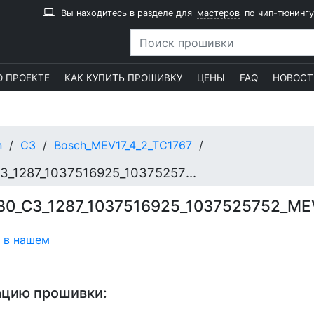
Вы находитесь в разделе для
мастеров
по чип-тюнингу
О ПРОЕКТЕ
КАК КУПИТЬ ПРОШИВКУ
ЦЕНЫ
FAQ
НОВОСТ
n
C3
Bosch_MEV17_4_2_TC1767
HW9663711580_SW9679063180_C3_1287_1037516925_1037525752_MEV1742_8X122C
0_C3_1287_1037516925_1037525752_ME
 в нашем
ацию прошивки: