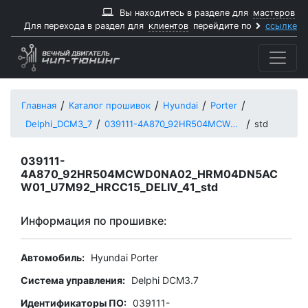
Вы находитесь в разделе для
мастеров
Для перехода в раздел для
клиентов
перейдите по
ссылке
Главная
Каталог прошивок
Hyundai
Porter
Delphi_DCM3_7
039111-4A870_92HR504MCWD0NA02_HRM04DN5ACW01_U7M92_HRCC15_DELIV_41
std
039111-
4A870_92HR504MCWD0NA02_HRM04DN5AC
W01_U7M92_HRCC15_DELIV_41_std
Информация по прошивке:
Автомобиль:
Hyundai Porter
Система управления:
Delphi DCM3.7
Идентификаторы ПО:
039111-