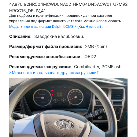
4A870_92HR504MCWD0NA02_HRM04DN5ACW01_U7M92_
HRCC15_DELIV_41
Для подбора и идентификации прошивок данной системы
управления под формат нашего каталога можно использовать
Модуль идентификации Delphi DCM3.7 (Kia/Hyundai)
.
Описание:
Заводские калибровки.
Размер/формат файла прошивки:
2MB (*.bin)
Рекомендуемые способы записи:
OBD2
Рекомендуемые загрузчики:
Combiloader
,
PCMFlash
Можно ли использовать другие загрузчики?