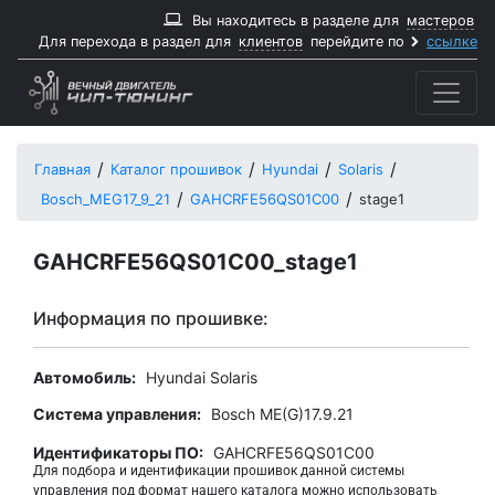
Вы находитесь в разделе для
мастеров
Для перехода в раздел для
клиентов
перейдите по
ссылке
Главная
Каталог прошивок
Hyundai
Solaris
Bosch_MEG17_9_21
GAHCRFE56QS01C00
stage1
GAHCRFE56QS01C00_stage1
Информация по прошивке:
Автомобиль:
Hyundai Solaris
Система управления:
Bosch ME(G)17.9.21
Идентификаторы ПО:
GAHCRFE56QS01C00
Для подбора и идентификации прошивок данной системы
управления под формат нашего каталога можно использовать