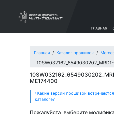
ГЛАВНАЯ
Главная
Каталог прошивок
Merce
10SW032162_6549030202_MR
ME174400
Какие версии прошивок встречаются
каталоге?
Пожалуйста, выберите модифик