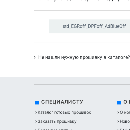
std_
EGRoff_
DPFoff_
AdBlueOff
Не нашли нужную прошивку в каталоге
СПЕЦИАЛИСТУ
О
Каталог готовых прошивок
О ко
Заказать прошивку
Ново