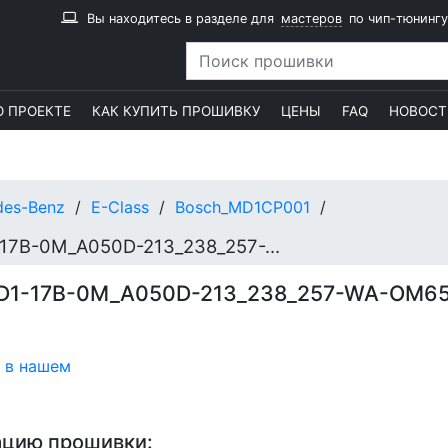
Вы находитесь в разделе для
мастеров
по чип-тюнингу
О ПРОЕКТЕ
КАК КУПИТЬ ПРОШИВКУ
ЦЕНЫ
FAQ
НОВОСТ
des-Benz
E-Class
Bosch_MD1CP001
10SW032162_6549030202_MRD1-17B-0M_A050D-213_238_257-WA-OM654D20_143kW-EU6SCR_MPE-F-ME174400
D1-17B-0M_A050D-213_238_257-WA-OM6
 в нашем
ацию прошивки: