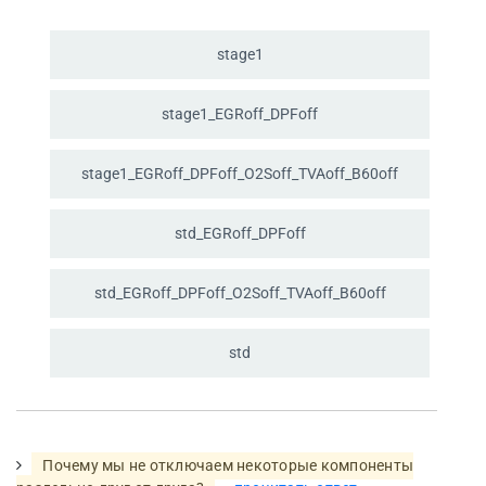
stage1
stage1_
EGRoff_
DPFoff
stage1_
EGRoff_
DPFoff_
O2Soff_
TVAoff_
B60off
std_
EGRoff_
DPFoff
std_
EGRoff_
DPFoff_
O2Soff_
TVAoff_
B60off
std
Почему мы не отключаем некоторые компоненты