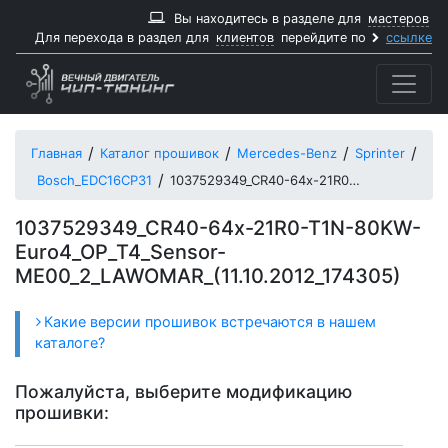
Вы находитесь в разделе для
мастеров
Для перехода в раздел для
клиентов
перейдите по
ссылке
Главная
Каталог прошивок
Mercedes-Benz
Sprinter
Bosch_EDC16CP31
1037529349_CR40-64x-21R0-T1N-80KW-Euro4_OP_T4_Sensor-ME00_2_LAWOMAR_11102012_174305
1037529349_CR40-64x-21R0-T1N-80KW-
Euro4_OP_T4_Sensor-
ME00_2_LAWOMAR_(11.10.2012_174305)
Какие версии прошивок встречаются в нашем
каталоге?
Пожалуйста, выберите модификацию
прошивки: