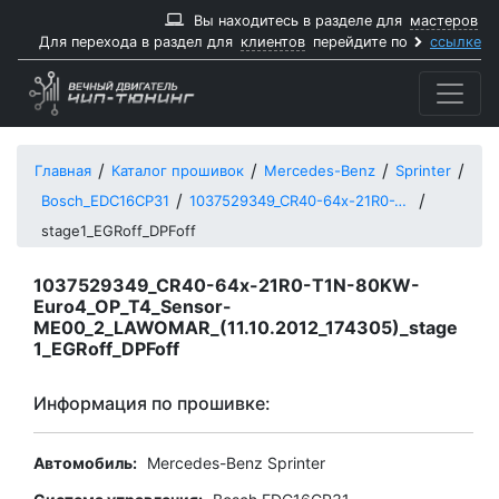
Вы находитесь в разделе для
мастеров
Для перехода в раздел для
клиентов
перейдите по
ссылке
Главная
Каталог прошивок
Mercedes-Benz
Sprinter
Bosch_EDC16CP31
1037529349_CR40-64x-21R0-T1N-80KW-Euro4_OP_T4_Sensor-ME00_2_LAWOMAR_11102012_174305
stage1_EGRoff_DPFoff
1037529349_CR40-64x-21R0-T1N-80KW-
Euro4_OP_T4_Sensor-
ME00_2_LAWOMAR_(11.10.2012_174305)_stage
1_EGRoff_DPFoff
Информация по прошивке:
Автомобиль:
Mercedes-Benz Sprinter