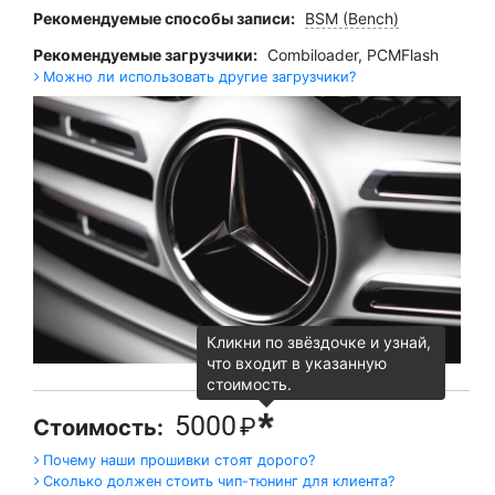
Рекомендуемые способы записи:
BSM (Bench)
Рекомендуемые загрузчики:
Combiloader
,
PCMFlash
Можно ли использовать другие загрузчики?
Кликни по звёздочке и узнай,
что входит в указанную
стоимость.
*
5000
₽
Стоимость:
Почему наши прошивки стоят дорого?
Сколько должен стоить чип-тюнинг для клиента?