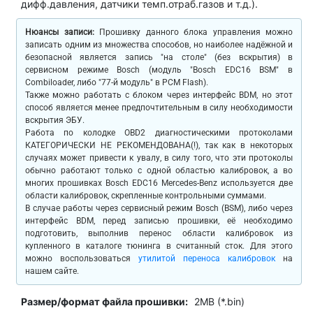
дифф.давления, датчики темп.отраб.газов и т.д.).
Нюансы записи:
Прошивку данного блока управления можно
записать одним из множества способов, но наиболее надёжной и
безопасной является запись "на столе" (без вскрытия) в
сервисном режиме Bosch (модуль "Bosch EDC16 BSM" в
Combiloader, либо "77-й модуль" в PCM Flash).
Также можно работать с блоком через интерфейс BDM, но этот
способ является менее предпочтительным в силу необходимости
вскрытия ЭБУ.
Работа по колодке OBD2 диагностическими протоколами
КАТЕГОРИЧЕСКИ НЕ РЕКОМЕНДОВАНА(!), так как в некоторых
случаях может привести к увалу, в силу того, что эти протоколы
обычно работают только с одной областью калибровок, а во
многих прошивках Bosch EDC16 Mercedes-Benz используется две
области калибровок, скрепленные контрольными суммами.
В случае работы через сервисный режим Bosch (BSM), либо через
интерфейс BDM, перед записью прошивки, её необходимо
подготовить, выполнив перенос области калибровок из
купленного в каталоге тюнинга в считанный сток. Для этого
можно воспользоваться
утилитой переноса калибровок
на
нашем сайте.
Размер/формат файла прошивки:
2MB (*.bin)