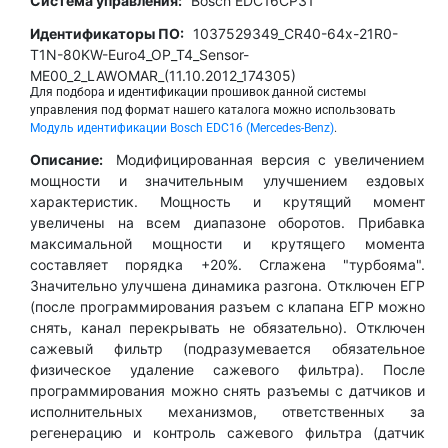
Система управления:
Bosch EDC16CP31
Идентификаторы ПО:
1037529349_CR40-64x-21R0-
T1N-80KW-Euro4_OP_T4_Sensor-
ME00_2_LAWOMAR_(11.10.2012_174305)
Для подбора и идентификации прошивок данной системы
управления под формат нашего каталога можно использовать
Модуль идентификации Bosch EDC16 (Mercedes-Benz)
.
Описание:
Модифицированная версия с увеличением
мощности и значительным улучшением ездовых
характеристик. Мощность и крутящий момент
увеличены на всем диапазоне оборотов. Прибавка
максимальной мощности и крутящего момента
составляет порядка +20%. Сглажена "турбояма".
Значительно улучшена динамика разгона. Отключен ЕГР
(после программирования разъем с клапана ЕГР можно
снять, канал перекрывать не обязательно). Отключен
сажевый фильтр (подразумевается обязательное
физическое удаление сажевого фильтра). После
программирования можно снять разъемы с датчиков и
исполнительных механизмов, ответственных за
регенерацию и контроль сажевого фильтра (датчик