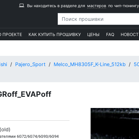
Вы находитесь в разделе для
мастеров
по чип-тюнингу
О ПРОЕКТЕ
КАК КУПИТЬ ПРОШИВКУ
ЦЕНЫ
FAQ
НОВОСТ
ishi
Pajero_Sport
Melco_MH8305F_K-Line_512kb
5
GRoff_EVAPoff
(old)
гателями 6G72/6G74/6G93/6G94