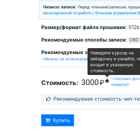
Нюансы записи:
Перед чтением\записью проши
со
шпаргалкой по работе с блоками управления Me
Размер/формат файла прошивки:
512kb
Рекомендуемые способы записи:
OBD
Рекомендуемые загрузчики:
MMCFlas
Наведите курсор на
звёздочку и узнайте, ч
Можно ли использовать другие загрузчики?
входит в указанную
стоимость.
Почему наши
*
Сколько дол
3000
₽
Стоимость:
клиента?
Рекомендуемая стоимость чип-тю
Купить