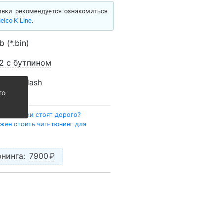
вки рекомендуется ознакомиться
lco K-Line
.
 (*.bin)
2 с бутпином
h
,
PCMFlash
то
 прошивки стоят дорого?
жен стоить чип-тюнинг для
нинга:
7900
₽