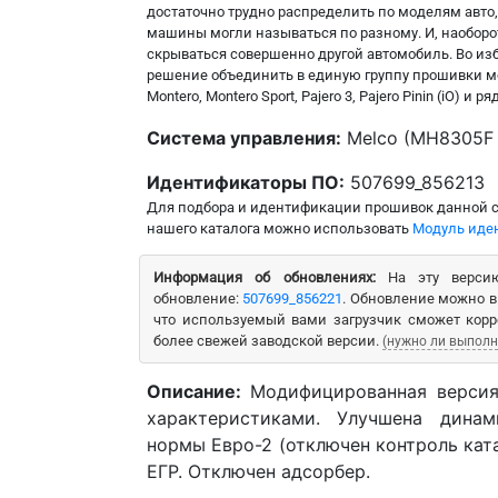
достаточно трудно распределить по моделям авто, 
машины могли называться по разному. И, наоборо
скрываться совершенно другой автомобиль. Во из
решение объединить в единую группу прошивки моде
Montero, Montero Sport, Pajero 3, Pajero Pinin (iO) и ря
Система управления:
Melco (MH8305F K
Идентификаторы ПО:
507699_856213
Для подбора и идентификации прошивок данной 
нашего каталога можно использовать
Модуль иден
Информация об обновлениях:
На эту версию
обновление:
507699_856221
. Обновление можно в
что используемый вами загрузчик сможет корр
более свежей заводской версии.
(нужно ли выполн
Описание:
Модифицированная версия
характеристиками. Улучшена динам
нормы Евро-2 (отключен контроль кат
ЕГР. Отключен адсорбер.