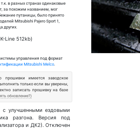
т.к. в разных странах одинаковые
т, за похожим названием, мог
бежание путаницы, было принято
лей Mitsubishi Pajero Sport 1,
да других.
-Line 512kb)
системы управления под формат
тификации Mitsubishi Melco
.
 прошивки имеется заводское
ыполнить только если вы уверены,
ектно записать прошивку на базе
ять обновление?)
 с улучшенными ездовыми
ика разгона. Версия под
ализатора и ДК2). Отключен