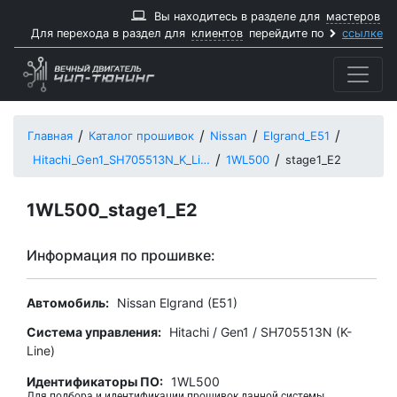
Вы находитесь в разделе для
мастеров
Для перехода в раздел для
клиентов
перейдите по
ссылке
Главная
Каталог прошивок
Nissan
Elgrand_E51
Hitachi_Gen1_SH705513N_K_Line
1WL500
stage1_E2
1WL500_stage1_E2
Информация по прошивке:
Автомобиль:
Nissan Elgrand (E51)
Система управления:
Hitachi / Gen1 / SH705513N (K-
Line)
Идентификаторы ПО:
1WL500
Для подбора и идентификации прошивок данной системы