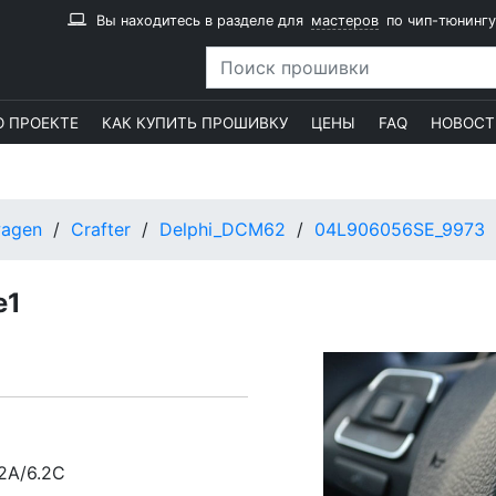
Вы находитесь в разделе для
мастеров
по чип-тюнингу
О ПРОЕКТЕ
КАК КУПИТЬ ПРОШИВКУ
ЦЕНЫ
FAQ
НОВОСТ
wagen
Crafter
Delphi_DCM62
04L906056SE_9973
e1
2A/6.2C