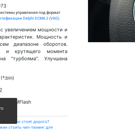
973
системы управления под формат
тификации Delphi DCM6.2 (VAG)
.
с увеличением мощности и
арактеристик. Мощность и
ем диапазоне оборотов.
и и крутящего момента
на "турбояма". Улучшена
*.bin)
2
der
,
PCMFlash
то
 прошивки стоят дорого?
жен стоить чип-тюнинг для