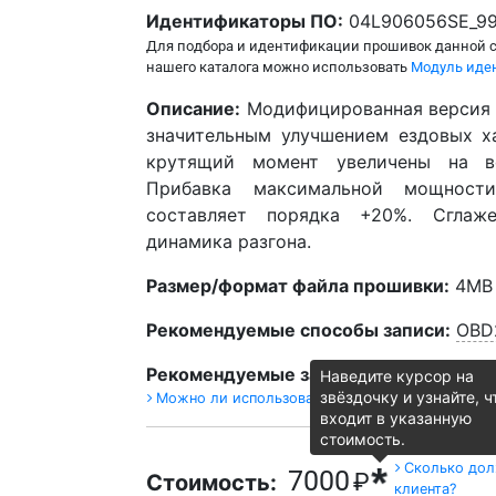
Идентификаторы ПО:
04L906056SE_9
Для подбора и идентификации прошивок данной 
нашего каталога можно использовать
Модуль иден
Описание:
Модифицированная версия 
значительным улучшением ездовых х
крутящий момент увеличены на вс
Прибавка максимальной мощност
составляет порядка +20%. Сглаже
динамика разгона.
Размер/формат файла прошивки:
4MB (
Рекомендуемые способы записи:
OBD
Рекомендуемые загрузчики:
Combiloa
Наведите курсор на
звёздочку и узнайте, ч
Можно ли использовать другие загрузчики?
входит в указанную
стоимость.
Почему наши
*
Сколько дол
7000
₽
Стоимость:
клиента?