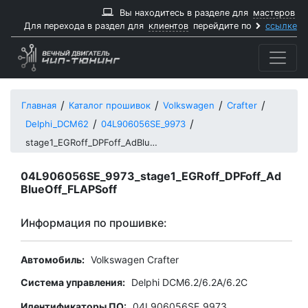
Вы находитесь в разделе для
мастеров
Для перехода в раздел для
клиентов
перейдите по
ссылке
Главная
Каталог прошивок
Volkswagen
Crafter
Delphi_DCM62
04L906056SE_9973
stage1_EGRoff_DPFoff_AdBlueOff_FLAPSoff
04L906056SE_9973_stage1_EGRoff_DPFoff_Ad
BlueOff_FLAPSoff
Информация по прошивке:
Автомобиль:
Volkswagen Crafter
Система управления:
Delphi DCM6.2/6.2A/6.2C
Идентификаторы ПО:
04L906056SE_9973