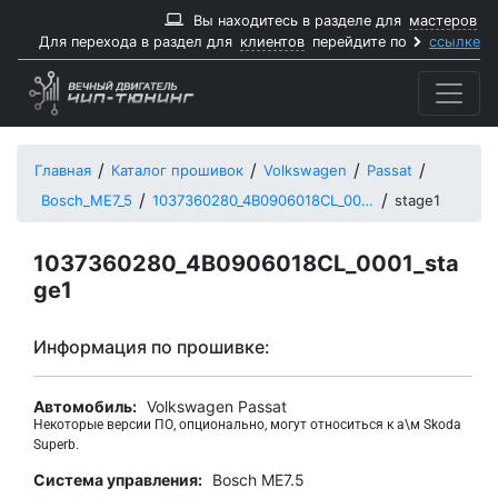
Вы находитесь в разделе для
мастеров
Для перехода в раздел для
клиентов
перейдите по
ссылке
Главная
Каталог прошивок
Volkswagen
Passat
Bosch_ME7_5
1037360280_4B0906018CL_0001
stage1
1037360280_4B0906018CL_0001_sta
ge1
Информация по прошивке:
Автомобиль:
Volkswagen Passat
Некоторые версии ПО, опционально, могут относиться к а\м Skoda
Superb.
Система управления:
Bosch ME7.5