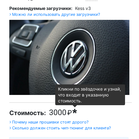
Рекомендуемые загрузчики:
Kess v3
Можно ли использовать другие загрузчики?
Кликни по звёздочке и узнай,
что входит в указанную
стоимость.
*
3000
₽
Стоимость:
Почему наши прошивки стоят дорого?
Сколько должен стоить чип-тюнинг для клиента?