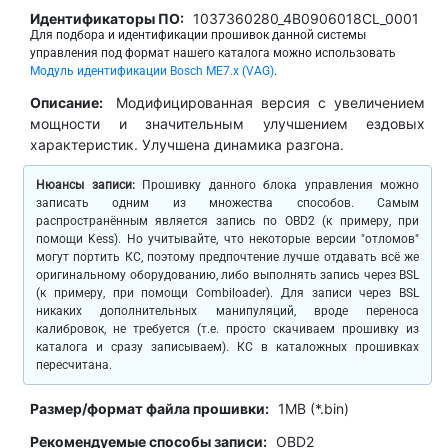
Идентификаторы ПО:
1037360280_4B0906018CL_0001
Для подбора и идентификации прошивок данной системы
управления под формат нашего каталога можно использовать
Модуль идентификации Bosch ME7.x (VAG)
.
Описание:
Модифицированная версия с увеличением
мощности и значительным улучшением ездовых
характеристик. Улучшена динамика разгона.
Нюансы записи:
Прошивку данного блока управления можно
записать одним из множества способов. Самым
распространённым является запись по OBD2 (к примеру, при
помощи Kess). Но учитывайте, что некоторые версии "отломов"
могут портить КС, поэтому предпочтение лучше отдавать всё же
оригинальному оборудованию, либо выполнять запись через BSL
(к примеру, при помощи Combiloader). Для записи через BSL
никаких дополнительных манипуляций, вроде переноса
калибровок, не требуется (т.е. просто скачиваем прошивку из
каталога и сразу записываем). КС в каталожных прошивках
пересчитана.
Размер/формат файла прошивки:
1MB (*.bin)
Рекомендуемые способы записи:
OBD2