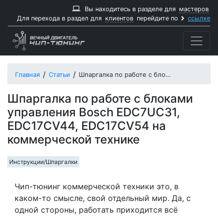
Вы находитесь в разделе для
мастеров
Для перехода в раздел для
клиентов
перейдите по
ссылке
Главная
Статьи
Шпаргалка по работе с блоками управления Bosch EDC7UC31, EDC17CV44, EDC17CV54 на коммерческой технике
Шпаргалка по работе с блоками
управления Bosch EDC7UC31,
EDC17CV44, EDC17CV54 на
коммерческой технике
Инструкции/Шпаргалки
Чип-тюнинг коммерческой техники это, в
каком-то смысле, свой отдельный мир. Да, с
одной стороны, работать приходится всё