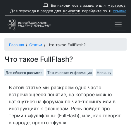
Вы находитесь в разделе для
мастеров
Для перехода в раздел для
клиентов
перейдите по
ссылке
Главная
Статьи
Что такое FullFlash?
Что такое FullFlash?
Для общего развития
Техническая информация
Новичку
В этой статье мы раскроем одно часто
встречающееся понятие, на которое можно
наткнуться на форумах по чип-тюнингу или в
инструкциях к флэшерам. Речь пойдет про
термин «фуллфлэш» (FullFlash), или, как говорят
в народе, просто «фулл».