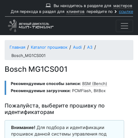
Вы находитесь в разделе для
мастеров
Для перехода в раздел для
клиентов
перейдите по
ссылке
Главная
Каталог прошивок
Audi
A3
Bosch_MG1CS001
Bosch MG1CS001
Рекомендуемые способы записи:
BSM (Bench)
Рекомендуемые загрузчики:
PCMFlash
,
BitBox
Пожалуйста, выберите прошивку по
идентификаторам
Внимание!
Для подбора и идентификации
прошивок данной системы управления под