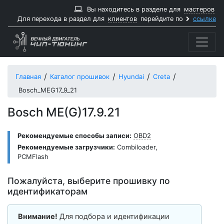
Вы находитесь в разделе для
мастеров
Для перехода в раздел для
клиентов
перейдите по
ссылке
Главная
Каталог прошивок
Hyundai
Creta
Bosch_MEG17_9_21
Bosch ME(G)17.9.21
Рекомендуемые способы записи:
OBD2
Рекомендуемые загрузчики:
Combiloader
,
PCMFlash
Пожалуйста, выберите прошивку по
идентификаторам
Внимание!
Для подбора и идентификации