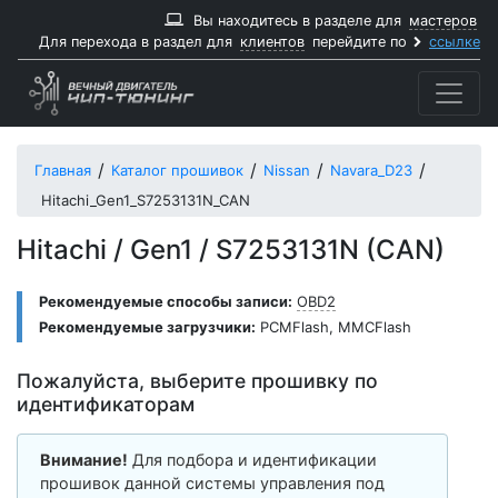
Вы находитесь в разделе для
мастеров
Для перехода в раздел для
клиентов
перейдите по
ссылке
Главная
Каталог прошивок
Nissan
Navara_D23
Hitachi_Gen1_S7253131N_CAN
Hitachi / Gen1 / S7253131N (CAN)
Рекомендуемые способы записи:
OBD2
Рекомендуемые загрузчики:
PCMFlash
,
MMCFlash
Пожалуйста, выберите прошивку по
идентификаторам
Внимание!
Для подбора и идентификации
прошивок данной системы управления под