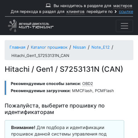
Вы находитесь в разделе для
мастеров
Для перехода в раздел для
клиентов
перейдите по
ссылке
Главная
Каталог прошивок
Nissan
Note_E12
Hitachi_Gen1_S7253131N_CAN
Hitachi / Gen1 / S7253131N (CAN)
Рекомендуемые способы записи:
OBD2
Рекомендуемые загрузчики:
MMCFlash
,
PCMFlash
Пожалуйста, выберите прошивку по
идентификаторам
Внимание!
Для подбора и идентификации
прошивок данной системы управления под