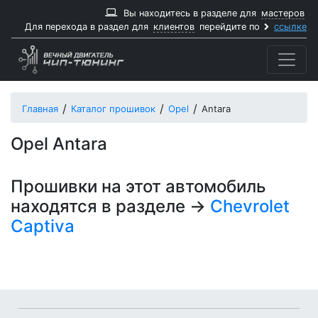
Вы находитесь в разделе для
мастеров
Для перехода в раздел для
клиентов
перейдите по
ссылке
Главная
Каталог прошивок
Opel
Antara
Opel Antara
Прошивки на этот автомобиль
находятся в разделе ->
Chevrolet
Captiva