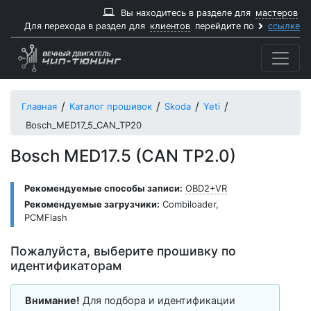
Вы находитесь в разделе для
мастеров
Для перехода в раздел для
клиентов
перейдите по
ссылке
Главная
Каталог прошивок
Skoda
Yeti
Bosch_MED17_5_CAN_TP20
Bosch MED17.5 (CAN TP2.0)
Рекомендуемые способы записи:
OBD2+VR
Рекомендуемые загрузчики:
Combiloader
,
PCMFlash
Пожалуйста, выберите прошивку по
идентификаторам
Внимание!
Для подбора и идентификации