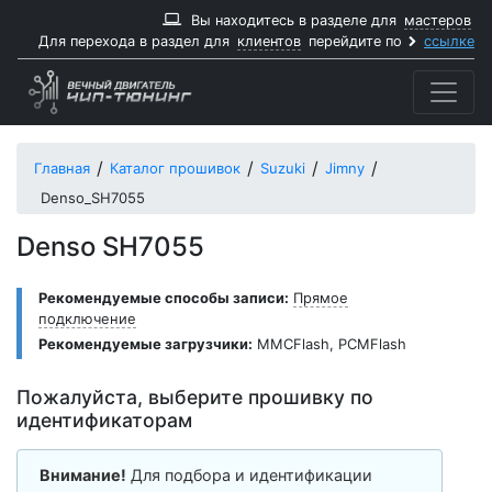
Вы находитесь в разделе для
мастеров
Для перехода в раздел для
клиентов
перейдите по
ссылке
Главная
Каталог прошивок
Suzuki
Jimny
Denso_SH7055
Denso SH7055
Рекомендуемые способы записи:
Прямое
подключение
Рекомендуемые загрузчики:
MMCFlash
,
PCMFlash
Пожалуйста, выберите прошивку по
идентификаторам
Внимание!
Для подбора и идентификации