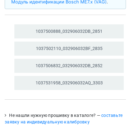
Модуль идентификации Bosch ME7.x (VAG)
.
1037500888_
032906032DB_
2851
1037502110_
032906032BF_
2835
1037506832_
032906032DB_
2852
1037531958_
032906032AQ_
3303
Не нашли нужную прошивку в каталоге? —
составьте
заявку на индивидуальную калибровку