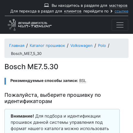
Вы находитесь в разделе для
мастеров
Для перехода в раздел для
клиентов
перейдите по
ссылке
Главная
Каталог прошивок
Volkswagen
Polo
Bosch_ME7_5_30
Bosch ME7.5.30
Рекомендуемые способы записи:
BSL
Пожалуйста, выберите прошивку по
идентификаторам
Внимание!
Для подбора и идентификации
прошивок данной системы управления под
формат нашего каталога можно использовать