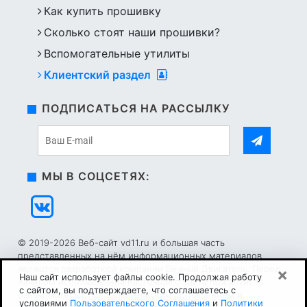
Как купить прошивку
Сколько стоят наши прошивки?
Вспомогательные утилиты
Клиентский раздел
ПОДПИСАТЬСЯ НА РАССЫЛКУ
МЫ В СОЦСЕТЯХ:
© 2019-2026 Веб-сайт vd11.ru и большая часть
представленных на нём информационных материалов
являются разработкой компании Вечный Двигатель. Перед
×
Наш сайт использует файлы cookie. Продолжая работу
началом использования настоящего сайта пожалуйста
с сайтом, вы подтверждаете, что соглашаетесь с
ознакомьтесь с
Пользовательским соглашением
и
условиями
Пользовательского Соглашения
и
Политики