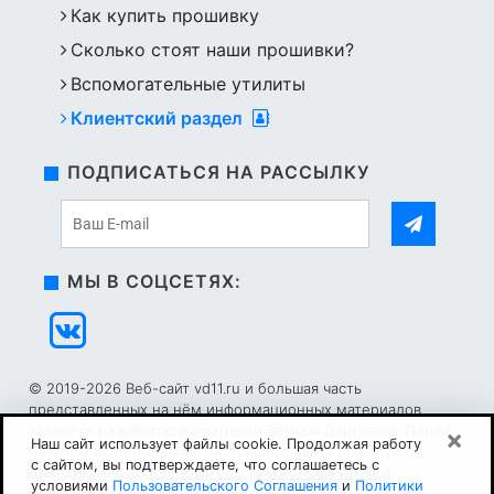
Как купить прошивку
Сколько стоят наши прошивки?
Вспомогательные утилиты
Клиентский раздел
ПОДПИСАТЬСЯ НА РАССЫЛКУ
МЫ В СОЦСЕТЯХ:
© 2019-2026 Веб-сайт vd11.ru и большая часть
представленных на нём информационных материалов
являются разработкой компании Вечный Двигатель. Перед
×
Наш сайт использует файлы cookie. Продолжая работу
началом использования настоящего сайта пожалуйста
с сайтом, вы подтверждаете, что соглашаетесь с
ознакомьтесь с
Пользовательским соглашением
и
условиями
Пользовательского Соглашения
и
Политики
Политикой конфиденциальности