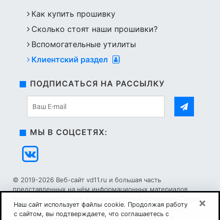
Как купить прошивку
Сколько стоят наши прошивки?
Вспомогательные утилиты
Клиентский раздел
ПОДПИСАТЬСЯ НА РАССЫЛКУ
МЫ В СОЦСЕТЯХ:
© 2019-2026 Веб-сайт vd11.ru и большая часть
представленных на нём информационных материалов
являются разработкой компании Вечный Двигатель. Перед
×
Наш сайт использует файлы cookie. Продолжая работу
началом использования настоящего сайта пожалуйста
с сайтом, вы подтверждаете, что соглашаетесь с
ознакомьтесь с
Пользовательским соглашением
и