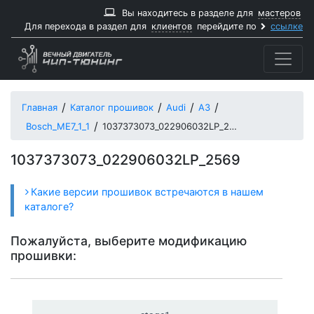
Вы находитесь в разделе для
мастеров
Для перехода в раздел для
клиентов
перейдите по
ссылке
Главная
Каталог прошивок
Audi
A3
Bosch_ME7_1_1
1037373073_022906032LP_2569
1037373073_022906032LP_2569
Какие версии прошивок встречаются в нашем
каталоге?
Пожалуйста, выберите модификацию
прошивки: