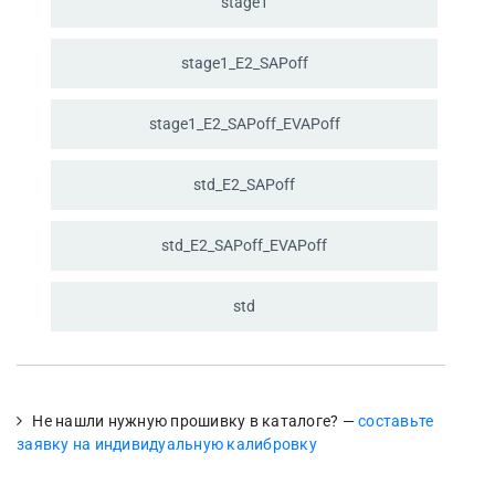
stage1
stage1_
E2_
SAPoff
stage1_
E2_
SAPoff_
EVAPoff
std_
E2_
SAPoff
std_
E2_
SAPoff_
EVAPoff
std
Не нашли нужную прошивку в каталоге? —
составьте
заявку на индивидуальную калибровку