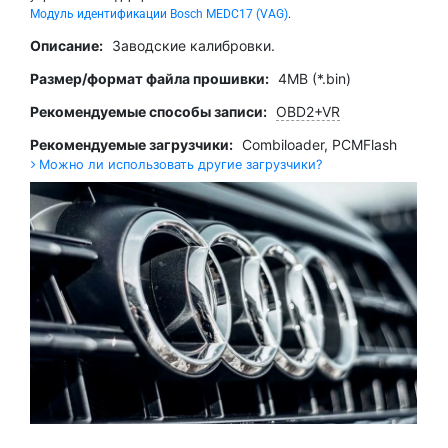
Модуль идентификации Bosch MEDC17 (VAG)
.
Описание:
Заводские калибровки.
Размер/формат файла прошивки:
4MB (*.bin)
Рекомендуемые способы записи:
OBD2+VR
Рекомендуемые загрузчики:
Combiloader
,
PCMFlash
Можно ли использовать другие загрузчики?