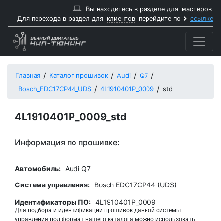
Вы находитесь в разделе для
мастеров
Для перехода в раздел для
клиентов
перейдите по
ссылке
Главная
Каталог прошивок
Audi
Q7
Bosch_EDC17CP44_UDS
4L1910401P_0009
std
4L1910401P_0009_std
Информация по прошивке:
Автомобиль:
Audi Q7
Система управления:
Bosch EDC17CP44 (UDS)
Идентификаторы ПО:
4L1910401P_0009
Для подбора и идентификации прошивок данной системы
управления под формат нашего каталога можно использовать