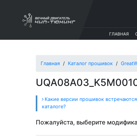
ГЛАВНАЯ
Главная
Каталог прошивок
GreatW
UQA08A03_K5M0010
Какие версии прошивок встречаются
каталоге?
Пожалуйста, выберите модифик