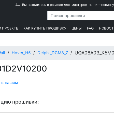
Вы находитесь в разделе для
мастеров
по чип-тюнингу
О ПРОЕКТЕ
КАК КУПИТЬ ПРОШИВКУ
ЦЕНЫ
FAQ
НОВОСТ
UQA08A03_K5M0
all
Hover_H5
Delphi_DCM3_7
1D2V10200
 в нашем
ацию прошивки: