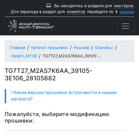
Вы находитесь в разделе для
мастеров
Для перехода в раздел для
клиентов
перейдите по
ссылке
Главная
Каталог прошивок
Hyundai
Grandeur
Delphi_MT38
TG7T27_M2AS7K6AA_39105-3E106_28105882
TG7T27_M2AS7K6AA_39105-
3E106_28105882
Какие версии прошивок встречаются в нашем
каталоге?
Пожалуйста, выберите модификацию
прошивки: