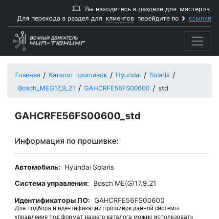
Вы находитесь в разделе для
мастеров
Для перехода в раздел для
клиентов
перейдите по
ссылке
Главная
Каталог прошивок
Hyundai
Solaris
Bosch_MEG17_9_21
GAHCRFE56FS00600
std
GAHCRFE56FS00600_std
Информация по прошивке:
Автомобиль:
Hyundai Solaris
Система управления:
Bosch ME(G)17.9.21
Идентификаторы ПО:
GAHCRFE56FS00600
Для подбора и идентификации прошивок данной системы
управления под формат нашего каталога можно использовать