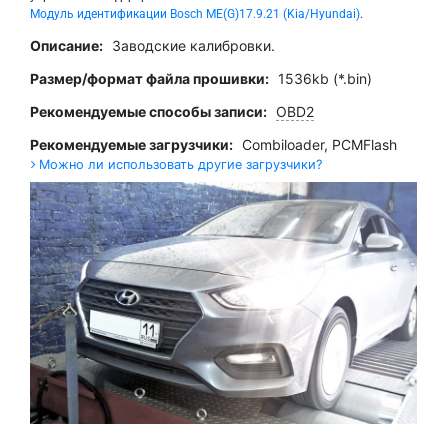
Модуль идентификации Bosch ME(G)17.9.21 (Kia/Hyundai)
.
Описание:
Заводские калибровки.
Размер/формат файла прошивки:
1536kb (*.bin)
Рекомендуемые способы записи:
OBD2
Рекомендуемые загрузчики:
Combiloader
,
PCMFlash
Можно ли использовать другие загрузчики?