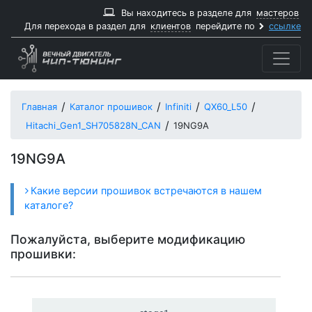
Вы находитесь в разделе для
мастеров
Для перехода в раздел для
клиентов
перейдите по
ссылке
Главная
Каталог прошивок
Infiniti
QX60_L50
Hitachi_Gen1_SH705828N_CAN
19NG9A
19NG9A
Какие версии прошивок встречаются в нашем
каталоге?
Пожалуйста, выберите модификацию
прошивки: