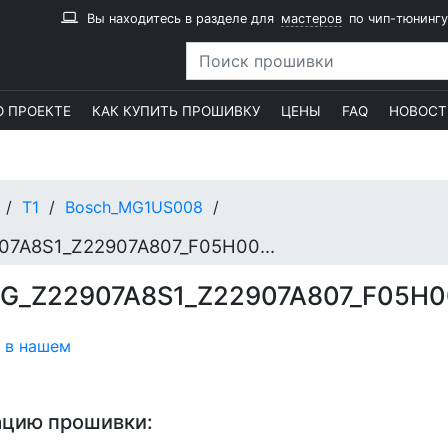
Вы находитесь в разделе для
мастеров
по чип-тюнингу
О ПРОЕКТЕ
КАК КУПИТЬ ПРОШИВКУ
ЦЕНЫ
FAQ
НОВОСТ
T1
Bosch_MG1US008
131000637AA_F01R00D2UG_Z22907A8S1_Z22907A807_F05H0001VY_Z22907A8T
G_Z22907A8S1_Z22907A807_F05H
 в нашем
ацию прошивки: