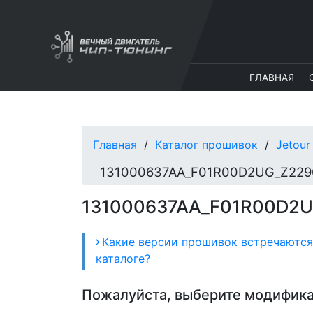
ГЛАВНАЯ
Главная
Каталог прошивок
Jetour
131000637AA_F01R00D2U
Какие версии прошивок встречаются
каталоге?
Пожалуйста, выберите модифик