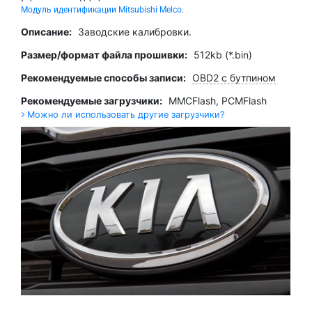
Модуль идентификации Mitsubishi Melco
.
Описание:
Заводские калибровки.
Размер/формат файла прошивки:
512kb (*.bin)
Рекомендуемые способы записи:
OBD2 с бутпином
Рекомендуемые загрузчики:
MMCFlash
,
PCMFlash
Можно ли использовать другие загрузчики?