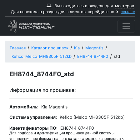
Вы находитесь в разделе для
мастеров
Для перехода в раздел для
клиентов
перейдите по
ссылке
Главная
Каталог прошивок
Kia
Magentis
Kefico_Melco_MH8305F_512kb
EH8744_8744F0
std
EH8744_8744F0_std
Информация по прошивке:
Автомобиль:
Kia Magentis
Система управления:
Kefico (Melco MH8305F 512kb)
Идентификаторы ПО:
EH8744_8744F0
Для подбора и идентификации прошивок данной системы
управления под формат нашего каталога можно использовать