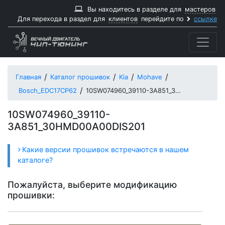
Вы находитесь в разделе для
мастеров
Для перехода в раздел для
клиентов
перейдите по
ссылке
Главная
Каталог прошивок
Kia
Mohave
Bosch_EDC17CP62
10SW074960_39110-3A851_30HMD00A00DIS201
10SW074960_39110-
3A851_30HMD00A00DIS201
Какие версии прошивок встречаются в нашем
каталоге?
Пожалуйста, выберите модификацию
прошивки: