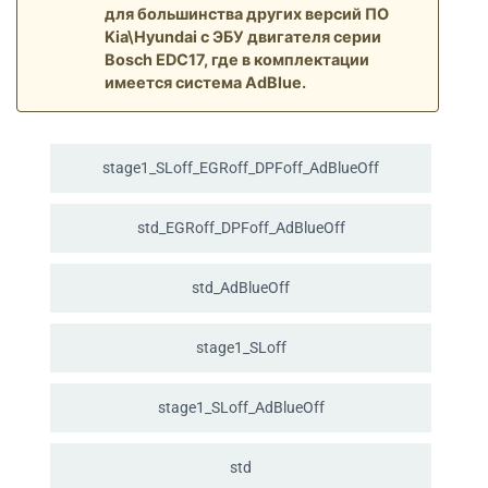
для большинства других версий ПО
Kia\Hyundai с ЭБУ двигателя серии
Bosch EDC17, где в комплектации
имеется система AdBlue.
stage1_
SLoff_
EGRoff_
DPFoff_
AdBlueOff
std_
EGRoff_
DPFoff_
AdBlueOff
std_
AdBlueOff
stage1_
SLoff
stage1_
SLoff_
AdBlueOff
std