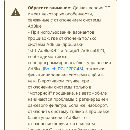
Обратите внимание:
Данная версия ПО
⚠
имеет некоторые особенности,
связанные с отключением системы
AdBlue:
- При использовании вариантов
прошивок, где отключена только
система AdBlue (прошивки
"std_AdBlueOff" и "stage1_AdBlueOff"),
необходимо также
перепрограммировать блок управления
AdBlue (
Bosch DCU17PC43
), отключая
функционирование системы ещё и в
нём. В противном случае, при
отключении системы только в
"моторной" прошивке, на автомобиле
начинаются проблемы с регенерацией
сажевого фильтра. Если же, наоборот,
отключить систему только в прошивке
блока управления AdBlue, то
отключение получится слишком
"условным" - на автомобиле нельзя