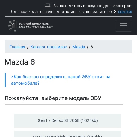
Вы находитесь в разделе для
мастеров
Для перехода в раздел для
клиентов
перейдите по
ссылке
Главная
Каталог прошивок
Mazda
6
Mazda 6
Как быстро определить, какой ЭБУ стоит на
автомобиле?
Пожалуйста, выберите модель ЭБУ
Gen1 / Denso SH7058 (1024kb)