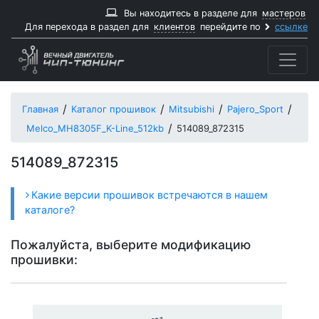
Вы находитесь в разделе для
мастеров
Для перехода в раздел для
клиентов
перейдите по
ссылке
Главная
Каталог прошивок
Mitsubishi
Pajero_Sport
Melco_MH8305F_K-Line_512kb
514089_872315
514089_872315
Какие версии прошивок встречаются в нашем
каталоге?
Пожалуйста, выберите модификацию
прошивки: