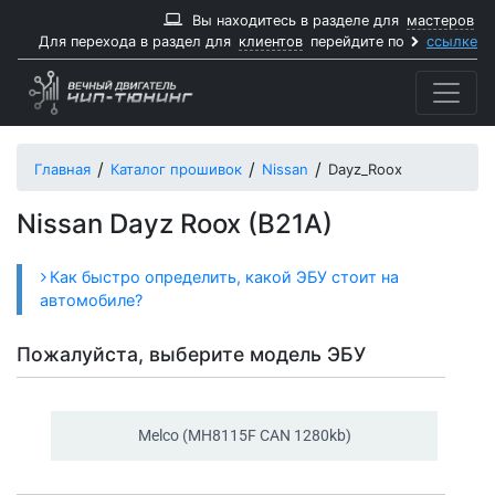
Вы находитесь в разделе для
мастеров
Для перехода в раздел для
клиентов
перейдите по
ссылке
Главная
Каталог прошивок
Nissan
Dayz_Roox
Nissan Dayz Roox (B21A)
Как быстро определить, какой ЭБУ стоит на
автомобиле?
Пожалуйста, выберите модель ЭБУ
Melco (MH8115F CAN 1280kb)