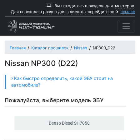
Вы находитесь в разделе для
мастеров
Для перехода в раздел для
клиентов
перейдите по
ссылке
Главная
Каталог прошивок
Nissan
NP300_D22
Nissan NP300 (D22)
Как быстро определить, какой ЭБУ стоит на
автомобиле?
Пожалуйста, выберите модель ЭБУ
Denso Diesel SH7058