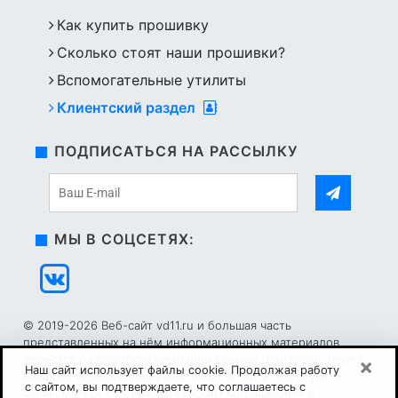
Как купить прошивку
Сколько стоят наши прошивки?
Вспомогательные утилиты
Клиентский раздел
ПОДПИСАТЬСЯ НА РАССЫЛКУ
МЫ В СОЦСЕТЯХ:
© 2019-2026 Веб-сайт vd11.ru и большая часть
представленных на нём информационных материалов
являются разработкой компании Вечный Двигатель. Перед
×
Наш сайт использует файлы cookie. Продолжая работу
началом использования настоящего сайта пожалуйста
с сайтом, вы подтверждаете, что соглашаетесь с
ознакомьтесь с
Пользовательским соглашением
и