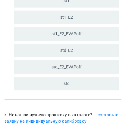
st1
st1_
E2
st1_
E2_
EVAPoff
std_
E2
std_
E2_
EVAPoff
std
Не нашли нужную прошивку в каталоге? —
составьте
заявку на индивидуальную калибровку