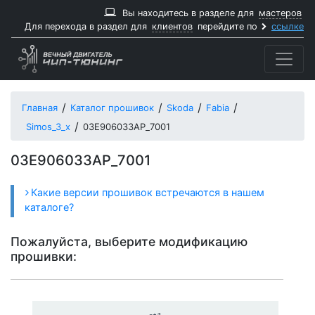
Вы находитесь в разделе для
мастеров
Для перехода в раздел для
клиентов
перейдите по
ссылке
Главная
Каталог прошивок
Skoda
Fabia
Simos_3_x
03E906033AP_7001
03E906033AP_7001
Какие версии прошивок встречаются в нашем
каталоге?
Пожалуйста, выберите модификацию
прошивки: