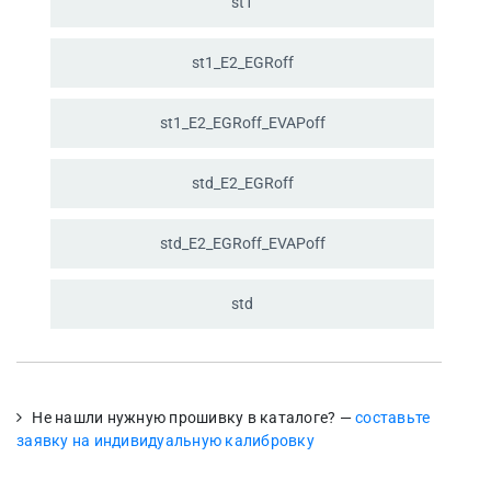
st1
st1_
E2_
EGRoff
st1_
E2_
EGRoff_
EVAPoff
std_
E2_
EGRoff
std_
E2_
EGRoff_
EVAPoff
std
Не нашли нужную прошивку в каталоге? —
составьте
заявку на индивидуальную калибровку