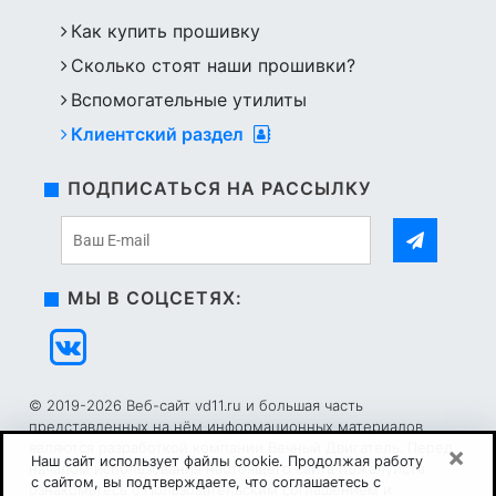
Как купить прошивку
Сколько стоят наши прошивки?
Вспомогательные утилиты
Клиентский раздел
ПОДПИСАТЬСЯ НА РАССЫЛКУ
МЫ В СОЦСЕТЯХ:
© 2019-2026 Веб-сайт vd11.ru и большая часть
представленных на нём информационных материалов
являются разработкой компании Вечный Двигатель. Перед
×
Наш сайт использует файлы cookie. Продолжая работу
началом использования настоящего сайта пожалуйста
с сайтом, вы подтверждаете, что соглашаетесь с
ознакомьтесь с
Пользовательским соглашением
и