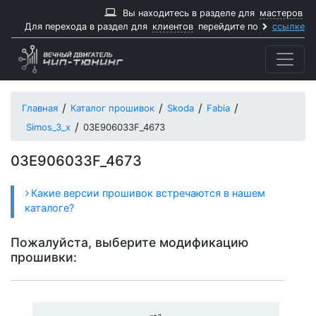
Вы находитесь в разделе для
мастеров
Для перехода в раздел для
клиентов
перейдите по
ссылке
Главная
Каталог прошивок
Skoda
Fabia
Simos_3_x
03E906033F_4673
03E906033F_4673
Какие версии прошивок встречаются в нашем
каталоге?
Пожалуйста, выберите модификацию
прошивки: