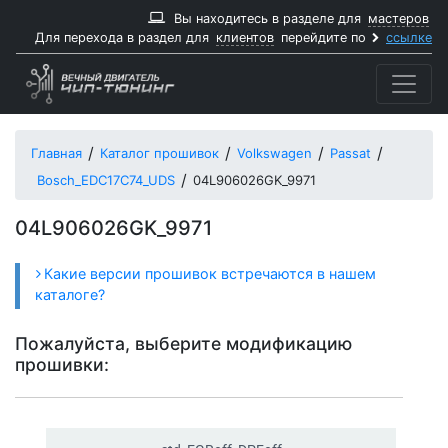
Вы находитесь в разделе для
мастеров
Для перехода в раздел для
клиентов
перейдите по
ссылке
Главная
Каталог прошивок
Volkswagen
Passat
Bosch_EDC17C74_UDS
04L906026GK_9971
04L906026GK_9971
Какие версии прошивок встречаются в нашем
каталоге?
Пожалуйста, выберите модификацию
прошивки: