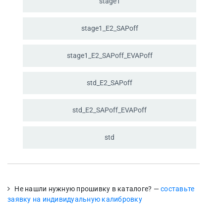
stage1
stage1_
E2_
SAPoff
stage1_
E2_
SAPoff_
EVAPoff
std_
E2_
SAPoff
std_
E2_
SAPoff_
EVAPoff
std
Не нашли нужную прошивку в каталоге? —
составьте
заявку на индивидуальную калибровку