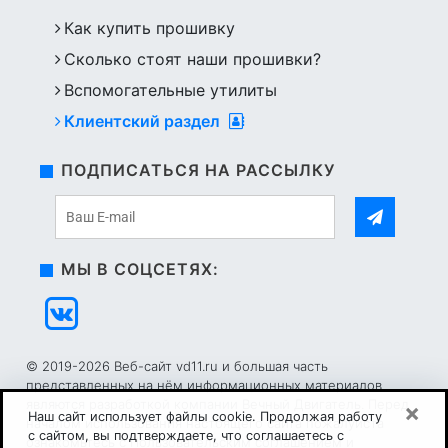
Как купить прошивку
Сколько стоят наши прошивки?
Вспомогательные утилиты
Клиентский раздел
ПОДПИСАТЬСЯ НА РАССЫЛКУ
МЫ В СОЦСЕТЯХ:
© 2019-2026 Веб-сайт vd11.ru и большая часть
представленных на нём информационных материалов
являются разработкой компании Вечный Двигатель. Перед
×
Наш сайт использует файлы cookie. Продолжая работу
началом использования настоящего сайта пожалуйста
с сайтом, вы подтверждаете, что соглашаетесь с
ознакомьтесь с
Пользовательским соглашением
и