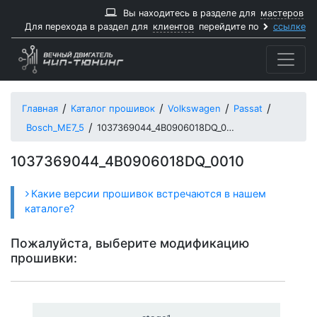
Вы находитесь в разделе для
мастеров
Для перехода в раздел для
клиентов
перейдите по
ссылке
Главная
Каталог прошивок
Volkswagen
Passat
Bosch_ME7_5
1037369044_4B0906018DQ_0010
1037369044_4B0906018DQ_0010
Какие версии прошивок встречаются в нашем
каталоге?
Пожалуйста, выберите модификацию
прошивки: