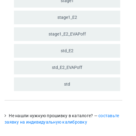
stage1
stage1_
E2
stage1_
E2_
EVAPoff
std_
E2
std_
E2_
EVAPoff
std
Не нашли нужную прошивку в каталоге? —
составьте
заявку на индивидуальную калибровку