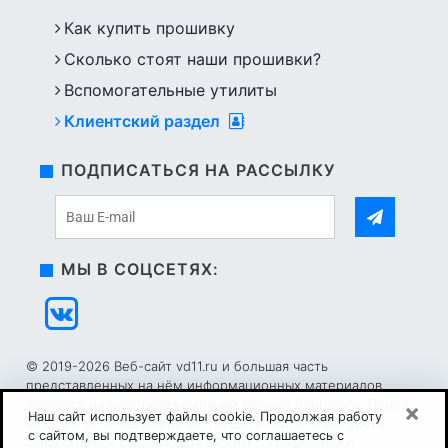
Как купить прошивку
Сколько стоят наши прошивки?
Вспомогательные утилиты
Клиентский раздел
ПОДПИСАТЬСЯ НА РАССЫЛКУ
МЫ В СОЦСЕТЯХ:
© 2019-2026 Веб-сайт vd11.ru и большая часть
представленных на нём информационных материалов
являются разработкой компании Вечный Двигатель. Перед
×
Наш сайт использует файлы cookie. Продолжая работу
началом использования настоящего сайта пожалуйста
с сайтом, вы подтверждаете, что соглашаетесь с
ознакомьтесь с
Пользовательским соглашением
и