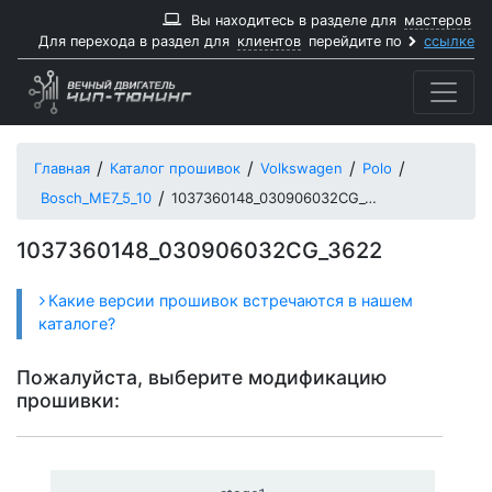
Вы находитесь в разделе для
мастеров
Для перехода в раздел для
клиентов
перейдите по
ссылке
Главная
Каталог прошивок
Volkswagen
Polo
Bosch_ME7_5_10
1037360148_030906032CG_3622
1037360148_030906032CG_3622
Какие версии прошивок встречаются в нашем
каталоге?
Пожалуйста, выберите модификацию
прошивки: