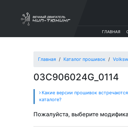
ГЛАВНАЯ
Главная
Каталог прошивок
Volks
03C906024G_0114
Какие версии прошивок встречаются
каталоге?
Пожалуйста, выберите модифик