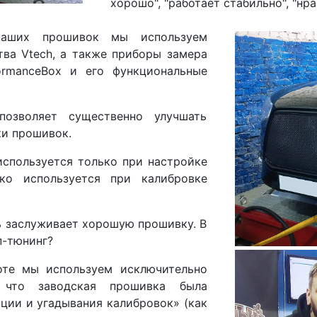
хорошо", "работает стабильно", "нр
наших прошивок мы используем
ва Vtech, а также приборы замера
formanceBox и его функциональные
позволяет существенно улучшать
ки прошивок.
используется только при настройке
ко используется при калибровке
ь заслуживает хорошую прошивку. В
п-тюнинг?
оте мы используем исключительно
 что заводская прошивка была
ции и угадывания калибровок» (как