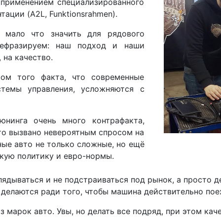
с применением специализированного
ации (A2L, Funktionsrahmen).
 мало что значить для рядового
рефразируем: наш подход и наши
 на качество.
том того факта, что современные
темы управления, усложняются с
юнинга очень много контрафакта,
то вызвано невероятным спросом на
ные авто не только сложные, но ещё
скую политику и евро-нормы.
лядываться и не подстраиваться под рынок, а просто 
делаются ради того, чтобы машина действительно поех
з марок авто. Увы, но делать все подряд, при этом кач