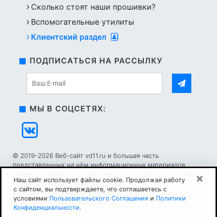
Сколько стоят наши прошивки?
Вспомогательные утилиты
Клиентский раздел
ПОДПИСАТЬСЯ НА РАССЫЛКУ
МЫ В СОЦСЕТЯХ:
© 2019-2026 Веб-сайт vd11.ru и большая часть
представленных на нём информационных материалов
являются разработкой компании Вечный Двигатель. Перед
×
Наш сайт использует файлы cookie. Продолжая работу
началом использования настоящего сайта пожалуйста
с сайтом, вы подтверждаете, что соглашаетесь с
ознакомьтесь с
Пользовательским соглашением
и
условиями
Пользовательского Соглашения
и
Политики
Политикой конфиденциальности
Конфиденциальности
.