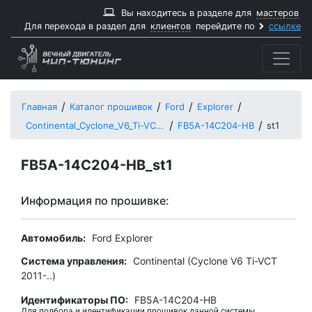
Вы находитесь в разделе для
мастеров
Для перехода в раздел для
клиентов
перейдите по
ссылке
Главная
Каталог прошивок
Ford
Explorer
Continental_Cyclone_V6_Ti-VCT_2011
FB5A-14C204-HB
st1
FB5A-14C204-HB_st1
Информация по прошивке:
Автомобиль:
Ford Explorer
Система управления:
Continental (Cyclone V6 Ti-VCT
2011-..)
Идентификаторы ПО:
FB5A-14C204-HB
Для подбора и идентификации прошивок данной системы