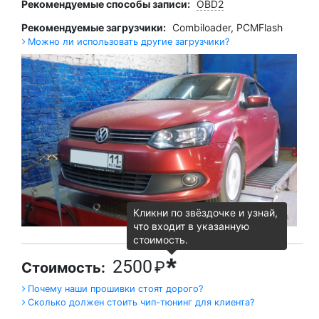
Рекомендуемые способы записи:
OBD2
Рекомендуемые загрузчики:
Combiloader
,
PCMFlash
Можно ли использовать другие загрузчики?
Кликни по звёздочке и узнай,
что входит в указанную
стоимость.
*
2500
₽
Стоимость:
Почему наши прошивки стоят дорого?
Сколько должен стоить чип-тюнинг для клиента?