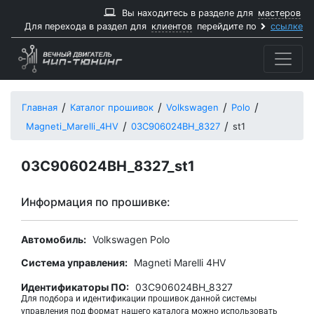
Вы находитесь в разделе для
мастеров
Для перехода в раздел для
клиентов
перейдите по
ссылке
Главная
Каталог прошивок
Volkswagen
Polo
Magneti_Marelli_4HV
03C906024BH_8327
st1
03C906024BH_8327_st1
Информация по прошивке:
Автомобиль:
Volkswagen Polo
Система управления:
Magneti Marelli 4HV
Идентификаторы ПО:
03C906024BH_8327
Для подбора и идентификации прошивок данной системы
управления под формат нашего каталога можно использовать