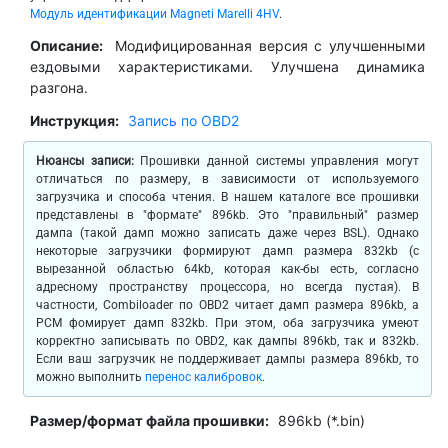
Модуль идентификации Magneti Marelli 4HV
.
Описание:
Модифицированная версия с улучшенными
ездовыми характеристиками. Улучшена динамика
разгона.
Инструкция:
Запись по OBD2
Нюансы записи:
Прошивки данной системы управления могут
отличаться по размеру, в зависимости от используемого
загрузчика и способа чтения. В нашем каталоге все прошивки
представлены в "формате" 896kb. Это "правильный" размер
дампа (такой дамп можно записать даже через BSL). Однако
некоторые загрузчики формируют дамп размера 832kb (с
вырезанной областью 64kb, которая как-бы есть, согласно
адресному пространству процессора, но всегда пустая). В
частности, Combiloader по OBD2 читает дамп размера 896kb, а
PCM фомирует дамп 832kb. При этом, оба загрузчика умеют
корректно записывать по OBD2, как дампы 896kb, так и 832kb.
Если ваш загрузчик не поддерживает дампы размера 896kb, то
можно выполнить
перенос калибровок
.
Размер/формат файла прошивки:
896kb (*.bin)