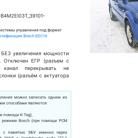
B4M2EI03T_39101-
системы управления под формат
нтификации Bosch EDC16
 БЕЗ увеличения мощности
. Отключен ЕГР (разъем с
 канал перекрывать не
слонки (разъём с актуатора
вления можно записать одним из
ми способами являются:
ри помощи K-Tag),
ом режиме Bosch (при помощи PCM
ть с памятью ЭБУ именно через