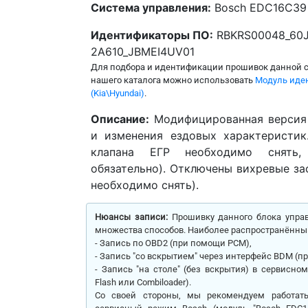
Система управления:
Bosch EDC16C39
Идентификаторы ПО:
RBKRS00048_60J
2A610_JBMEI4UV01
Для подбора и идентификации прошивок данной 
нашего каталога можно использовать
Модуль иде
(Kia\Hyundai)
.
Описание:
Модифицированная версия
и изменения ездовых характеристик
клапана ЕГР необходимо снять,
обязательно). Отключены вихревые за
необходимо снять).
Нюансы записи:
Прошивку данного блока упра
множества способов. Наиболее распространённы
- Запись по OBD2 (при помощи PCM),
- Запись "со вскрытием" через интерфейс BDM (п
- Запись "на столе" (без вскрытия) в сервисн
Flash или Combiloader).
Со своей стороны, мы рекомендуем работа