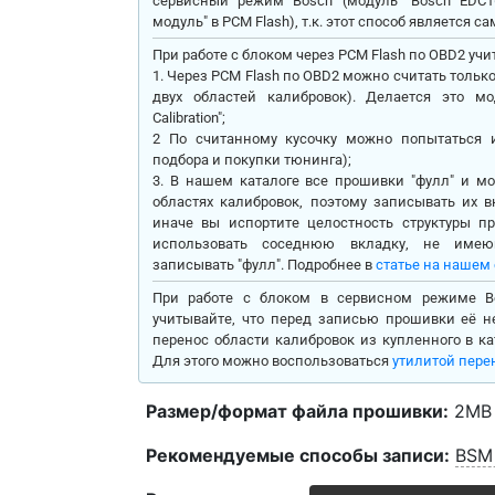
сервисный режим Bosch (модуль "Bosch EDC16
модуль" в PCM Flash), т.к. этот способ является
При работе с блоком через PCM Flash по OBD2 у
1. Через PCM Flash по OBD2 можно считать тольк
двух областей калибровок). Делается это м
Calibration";
2 По считанному кусочку можно попытаться 
подбора и покупки тюнинга);
3. В нашем каталоге все прошивки "фулл" и мо
областях калибровок, поэтому записывать их вкл
иначе вы испортите целостность структуры п
использовать соседнюю вкладку, не име
записывать "фулл". Подробнее в
статье на нашем
При работе с блоком в сервисном режиме B
учитывайте, что перед записью прошивки её н
перенос области калибровок из купленного в ка
Для этого можно воспользоваться
утилитой пере
Размер/формат файла прошивки:
2MB (
Рекомендуемые способы записи:
BSM 