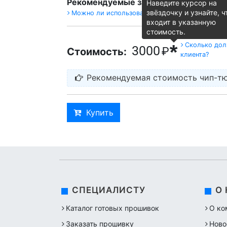
Рекомендуемые загрузчики:
Combiloa
Наведите курсор на
звёздочку и узнайте, ч
Можно ли использовать другие загрузчики?
входит в указанную
стоимость.
Почему наши
Сколько дол
*
3000
₽
Стоимость:
клиента?
Рекомендуемая стоимость чип-тю
Купить
СПЕЦИАЛИСТУ
О
Каталог готовых прошивок
О ко
Заказать прошивку
Ново