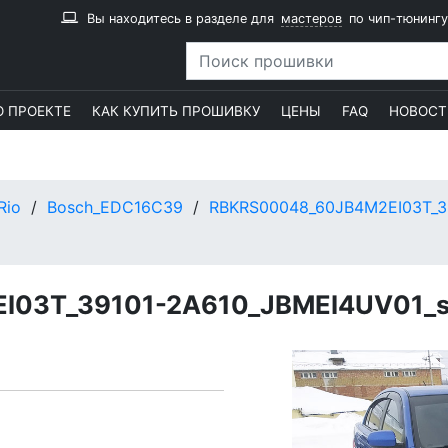
Вы находитесь в разделе для
мастеров
по чип-тюнингу
О ПРОЕКТЕ
КАК КУПИТЬ ПРОШИВКУ
ЦЕНЫ
FAQ
НОВОСТ
Rio
Bosch_EDC16C39
RBKRS00048_60JB4M2EI03T_3
03T_39101-2A610_JBMEI4UV01_st