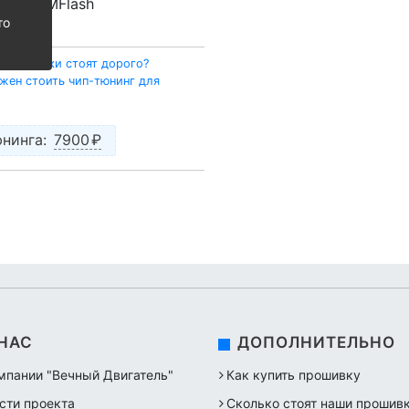
der
,
PCMFlash
то
 прошивки стоят дорого?
жен стоить чип-тюнинг для
нинга:
7900
₽
 НАС
ДОПОЛНИТЕЛЬНО
мпании "Вечный Двигатель"
Как купить прошивку
сти проекта
Сколько стоят наши прошив