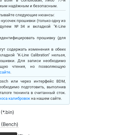
 BSM" в Combiloader, либо "77-й
 самым надёжным и безопасным.
читывайте следующие нюансы:
о кусочек прошивки (только одну из
одулем №34 и вкладкой "K-Line
идентифицировать прошивку (для
гут содержать изменения в обеих
адкой "K-Line Calibration" нельзя,
рошивки. Для записи необходимо
ющую чтения, но позволяющую
 сайте
.
osch или через интерфейс BDM,
еобходимо подготовить, выполнив
талоге тюнинга в считанный сток.
носа калибровок
на нашем сайте.
*.bin)
(Bench)