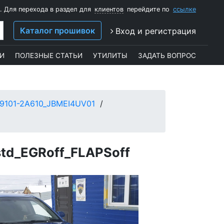
. Для перехода в раздел для
клиентов
перейдите по
ссылке
Каталог прошивок
Вход и регистрация
И
ПОЛЕЗНЫЕ СТАТЬИ
УТИЛИТЫ
ЗАДАТЬ ВОПРОС
9101-2A610_JBMEI4UV01
d_EGRoff_FLAPSoff