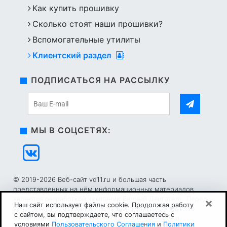
Как купить прошивку
Сколько стоят наши прошивки?
Вспомогательные утилиты
Клиентский раздел
ПОДПИСАТЬСЯ НА РАССЫЛКУ
МЫ В СОЦСЕТЯХ:
© 2019-2026 Веб-сайт vd11.ru и большая часть
представленных на нём информационных материалов
являются разработкой компании Вечный Двигатель. Перед
×
Наш сайт использует файлы cookie. Продолжая работу
началом использования настоящего сайта пожалуйста
с сайтом, вы подтверждаете, что соглашаетесь с
ознакомьтесь с
Пользовательским соглашением
и
условиями
Пользовательского Соглашения
и
Политики