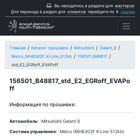
Вы находитесь в разделе для
мастеров
Для перехода в раздел для
клиентов
перейдите по
ссылке
Главная
Каталог прошивок
Mitsubishi
Galant_9
Melco_MH8302F_K-Line_512kb
156501_B48817
std_E2_EGRoff_EVAPoff
156501_B48817_std_E2_EGRoff_EVAPo
ff
Информация по прошивке:
Автомобиль:
Mitsubishi Galant 9
Система управления:
Melco (MH8302F K-Line 512kb)