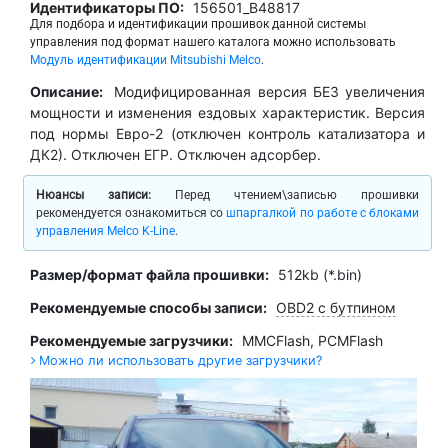
Идентификаторы ПО:
156501_B48817
Для подбора и идентификации прошивок данной системы
управления под формат нашего каталога можно использовать
Модуль идентификации Mitsubishi Melco
.
Описание:
Модифицированная версия БЕЗ увеличения
мощности и изменения ездовых характеристик. Версия
под нормы Евро-2 (отключен контроль катализатора и
ДК2). Отключен ЕГР. Отключен адсорбер.
Нюансы записи:
Перед чтением\записью прошивки
рекомендуется ознакомиться со
шпаргалкой по работе с блоками
управления Melco K-Line
.
Размер/формат файла прошивки:
512kb (*.bin)
Рекомендуемые способы записи:
OBD2 с бутпином
Рекомендуемые загрузчики:
MMCFlash
,
PCMFlash
Можно ли использовать другие загрузчики?