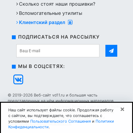
Сколько стоят наши прошивки?
Вспомогательные утилиты
Клиентский раздел
ПОДПИСАТЬСЯ НА РАССЫЛКУ
МЫ В СОЦСЕТЯХ:
© 2019-2026 Веб-сайт vd11.ru и большая часть
представленных на нём информационных материалов
являются разработкой компании Вечный Двигатель. Перед
×
Наш сайт использует файлы cookie. Продолжая работу
началом использования настоящего сайта пожалуйста
с сайтом, вы подтверждаете, что соглашаетесь с
ознакомьтесь с
Пользовательским соглашением
и
условиями
Пользовательского Соглашения
и
Политики
Политикой конфиденциальности
Конфиденциальности
.