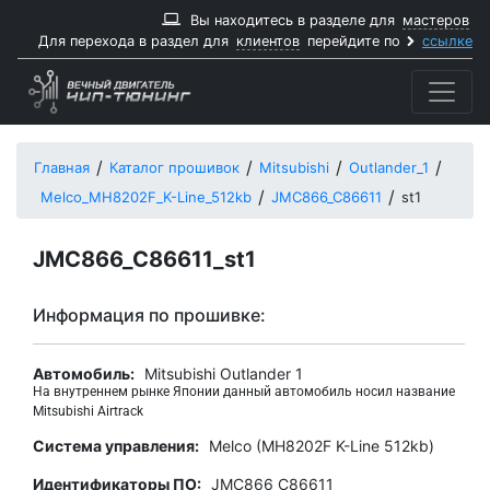
Вы находитесь в разделе для
мастеров
Для перехода в раздел для
клиентов
перейдите по
ссылке
Главная
Каталог прошивок
Mitsubishi
Outlander_1
Melco_MH8202F_K-Line_512kb
JMC866_C86611
st1
JMC866_C86611_st1
Информация по прошивке:
Автомобиль:
Mitsubishi Outlander 1
На внутреннем рынке Японии данный автомобиль носил название
Mitsubishi Airtrack
Система управления:
Melco (MH8202F K-Line 512kb)
Идентификаторы ПО:
JMC866_C86611