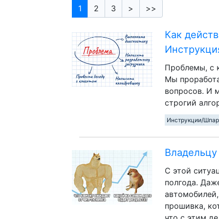
1
2
3
>
>>
Как действ
Инструкци
Проблемы, с 
Мы проработа
вопросов. И 
строгий алго
Инструкции/Шпар
Владельцу 
С этой ситуа
полгода. Даж
автомобилей,
прошивка, ко
что с этим де