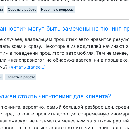
ми
Советы в работе
Извечные вопросы
ранности» могут быть замечены на тюнинг-п
е случаев, владельцам прошитых авто нравится резуль
дать всем и сразу. Некоторые из водителей начинают 
ти» в поведении прошитого автомобиля. Тем не менее, 
или «неисправного» не обнаруживается, ни в прошивке,
ечь?
(читать далее...)
ы
Советы в работе
лжен стоить чип-тюнинг для клиента?
-тюнинга, вероятно, самый большой разброс цен, сред
астера, готовые прошить дорогую современную иномарку
«нашемарку» не возьмется менее чем за 5 тысяч рублей
опрос того, сколько должен стоить чип-тюнинг для кл