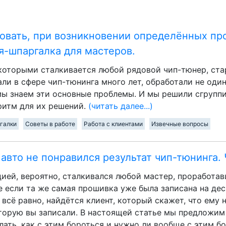
овать, при возникновении определённых пр
я-шпаргалка для мастеров.
которыми сталкивается любой рядовой чип-тюнер, стар
ли в сфере чип-тюнинга много лет, обработали не оди
мы знаем эти основные проблемы. И мы решили сгруппи
ритм для их решений.
(читать далее...)
галки
Советы в работе
Работа с клиентами
Извечные вопросы
авто не понравился результат чип-тюнинга. 
цией, вероятно, сталкивался любой мастер, проработав
е если та же самая прошивка уже была записана на де
 всё равно, найдётся клиент, который скажет, что ему 
торую вы записали. В настоящей статье мы предложим 
лать, как с этим бороться и нужно ли вообще с этим б