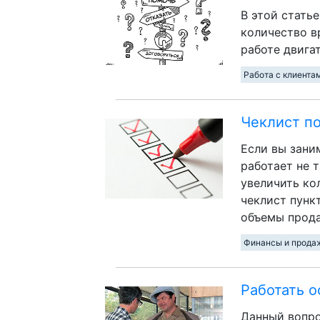
В этой стать
количество в
работе двига
Работа с клиента
Чеклист п
Если вы зани
работает не 
увеличить ко
чеклист пунк
объемы прода
Финансы и прода
Работать о
Данный вопро