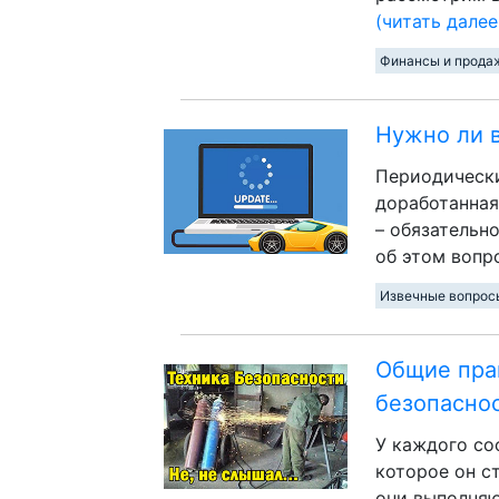
(читать далее.
Финансы и прода
Нужно ли в
Периодически
доработанная
– обязательн
об этом вопр
Извечные вопрос
Общие пра
безопасно
У каждого со
которое он с
они выполняю