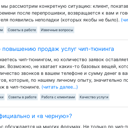
е мы рассмотрим конкретную ситуацию: клиент, поката
ремени после перепрошивки, возвращается к вам и гово
теля появились неполадки (которых якобы не было).
(чи
ми
Советы в работе
Извечные вопросы
о повышению продаж услуг чип-тюнинга
маетесь чип-тюнингом, но количество заявок оставляет
так. Возможно, не хватает каких-то базовых вещей, ко
личество звонков в вашем телефоне и сумму денег в в
тов, которые, по нашему личному опыту, значительно 
ж в чип-тюнинге.
(читать далее...)
жи
Советы в работе
Работа с клиентами
Качество услуги
фициально и «в черную»?
с обсуждается на многих форумах. Не только по чип-т