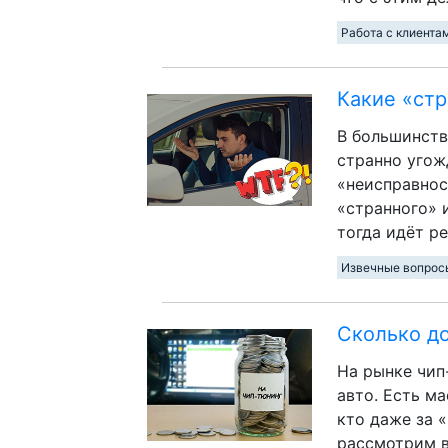
Работа с клиента
Какие «ст
В большинств
странно угож
«неисправнос
«странного» 
тогда идёт р
Извечные вопрос
Сколько до
На рынке чип
авто. Есть м
кто даже за 
рассмотрим в