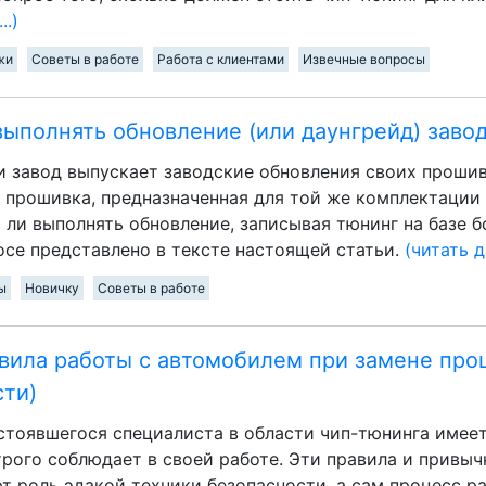
..)
жи
Советы в работе
Работа с клиентами
Извечные вопросы
ыполнять обновление (или даунгрейд) заво
 завод выпускает заводские обновления своих прошив
 прошивка, предназначенная для той же комплектации
о ли выполнять обновление, записывая тюнинг на базе 
осе представлено в тексте настоящей статьи.
(читать д
ы
Новичку
Советы в работе
вила работы с автомобилем при замене про
сти)
стоявшегося специалиста в области чип-тюнинга имеет
трого соблюдает в своей работе. Эти правила и привы
т роль эдакой техники безопасности, а сам процесс р