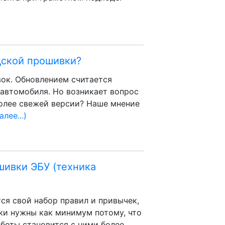
дской прошивки?
ок. Обновлением считается
 автомобиля. Но возникает вопрос
более свежей версии? Наше мнение
алее...)
шивки ЭБУ (техника
ся свой набор правил и привычек,
чки нужны как минимум потому, что
аботы становится с ними более